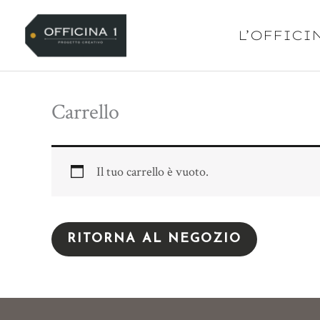
Vai
al
L’OFFICI
contenuto
Carrello
Il tuo carrello è vuoto.
RITORNA AL NEGOZIO