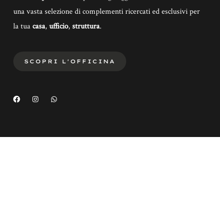
una vasta selezione di complementi ricercati ed esclusivi per
la tua
casa
,
ufficio
,
struttura
.
SCOPRI L'OFFICINA
F
I
W
a
n
h
c
s
a
e
t
t
b
a
s
o
g
a
o
r
p
k
a
p
m