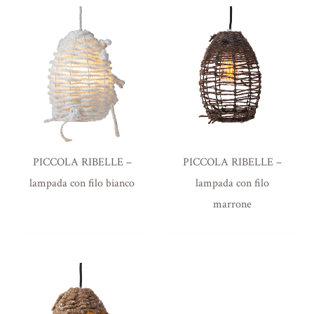
RIBELLE – lampada con filo
grigio”
Il tuo indirizzo email non sarà pubblicato.
I
campi obbligatori sono contrassegnati
*
La tua valutazione
*
La tua recensione
*
PICCOLA RIBELLE –
PICCOLA RIBELLE –
lampada con filo bianco
lampada con filo
marrone
Nome
*
Email
*