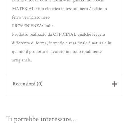
DIMENSIONI: Ø18 H.30cm – lunghezza filo 305cm
MATERIALI: filo elettrico in tessuto nero / telaio in
ferro verniciato nero
PROVENIENZA: Italia
Prodotto realizzato da OFFICINA1: qualche leggera
differenza di forma, intreccio e resa finale è naturale in
quanto il prodotto è lavorato in modo totalmente
artigianale.
Recensioni (0)
Ancora non ci sono recensioni.
Ti potrebbe interessare…
Recensisci per primo “PICCOLA