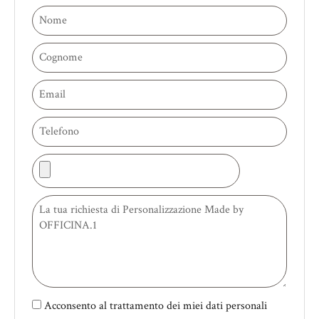
Nome
Cognome
Email
Telefono
Carica
le
Messaggio
foto
della
tua
stanza
Acconsento al trattamento dei miei dati personali