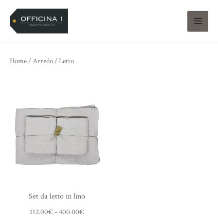
Vai
al
contenuto
Home
/
Arredo
/ Letto
Fascia
di
prezzo:
da
112.00€
a
400.00€
Set da letto in lino
112.00
€
-
400.00
€