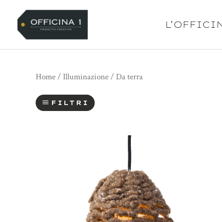
Vai
al
L’OFFICI
contenuto
Home
/
Illuminazione
/ Da terra
FILTRI